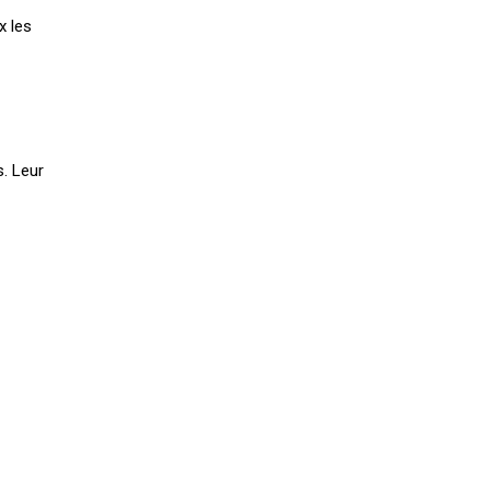
x les
s. Leur