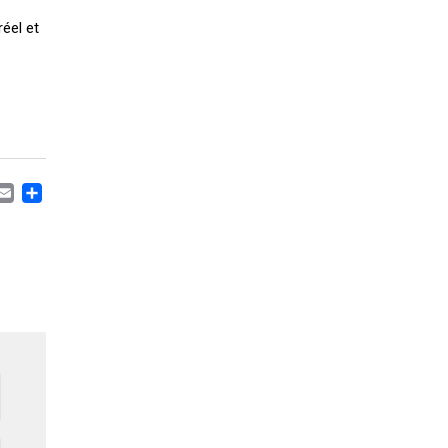
éel et
CEBOOK
MASTODON
EMAIL
PARTAGER