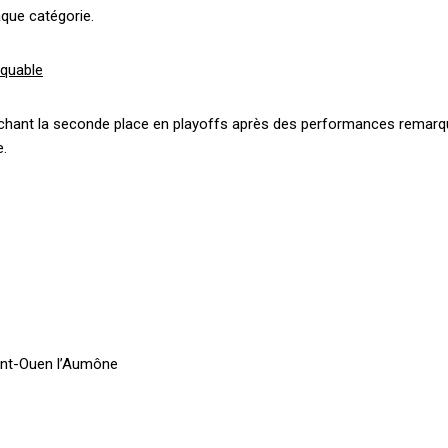
aque catégorie.
rquable
rochant la seconde place en playoffs après des performances remarq
e.
aint-Ouen l’Aumône