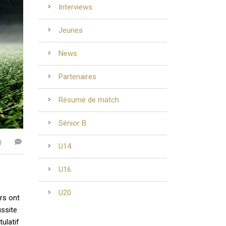
Interviews
Jeunes
News
Partenaires
Résumé de match
Sénior B
0
U14
U16
U20
rs ont
ussite
ulatif