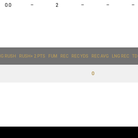
0.0
–
2
–
–
–
NG RUSH
RUSH+ 2 PTS
FUM
REC
REC YDS
REC AVG
LNG REC
TD
0