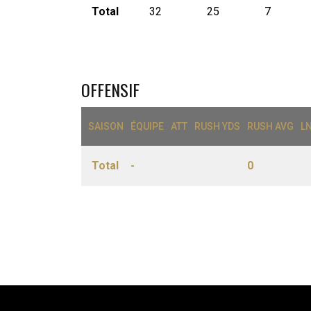
Total
32
25
7
OFFENSIF
SAISON
ÉQUIPE
ATT
RUSH YDS
RUSH AVG
L
Total
-
0