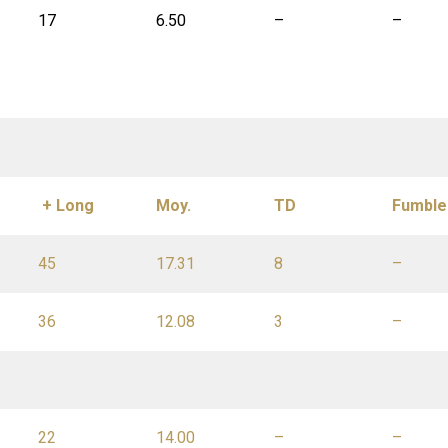
17
6.50
–
–
+ Long
Moy.
TD
Fumble
45
17.31
8
–
36
12.08
3
–
22
14.00
–
–