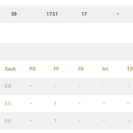
59
17.51
17
–
Sack
PD
FF
FR
Int.
T
0.0
–
–
–
–
–
0.0
–
1
–
–
–
0.0
–
1
–
–
–