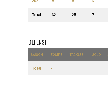
2020
8
5
3
Total
32
25
7
DÉFENSIF
SAISON
ÉQUIPE
TACKLES
SOLO
Total
-