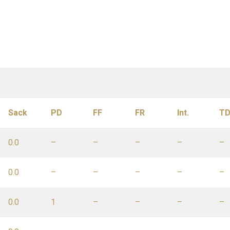
Sack
PD
FF
FR
Int.
T
0.0
–
–
–
–
–
0.0
–
–
–
–
–
0.0
1
–
–
–
–