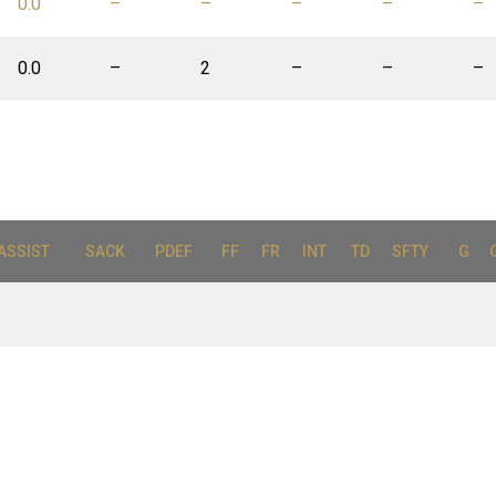
0.0
–
–
–
–
–
0.0
–
2
–
–
–
ASSIST
SACK
PDEF
FF
FR
INT
TD
SFTY
G