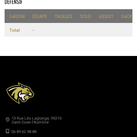
DÉFENSIF
SAISON
ÉQUIPE
TACKLES
SOLO
ASSIST
SACK
Total
-
13 Rue Léo Lagrange, 95310
Saint-Ouen-l'Aumône
06 89 62 98 88