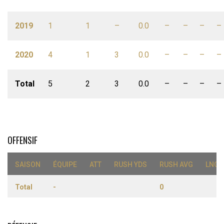
2019
1
1
–
0.0
–
–
–
–
2020
4
1
3
0.0
–
–
–
–
Total
5
2
3
0.0
–
–
–
–
OFFENSIF
SAISON
ÉQUIPE
ATT
RUSH YDS
RUSH AVG
LNG 
Total
-
0