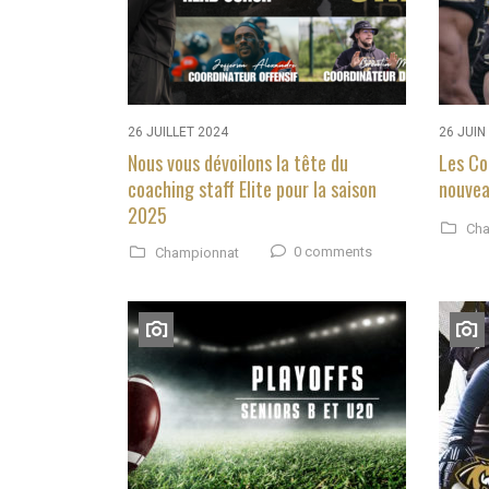
26 JUILLET 2024
26 JUIN
Nous vous dévoilons la tête du
Les Co
coaching staff Elite pour la saison
nouvea
2025
Cha
0 comments
Championnat