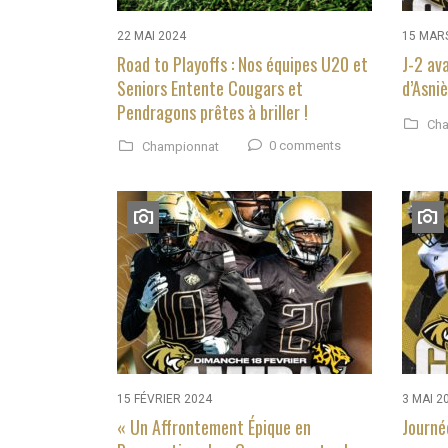
22 MAI 2024
15 MAR
Road to Playoffs : Nos équipes U20 et
J-2 av
Seniors Entente Cougars et
d’Asni
Pendragons prêtes à briller !
Cha
0 comments
Championnat
15 FÉVRIER 2024
3 MAI 2
« Un Affrontement Épique en
Journé