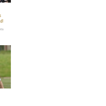
s
nd!
nts