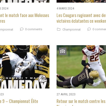
S 2024
4 MARS 2024
ant le match face aux Molosses
Les Cougars rugissent avec de
ères
victoires éclatantes ce weeke
0 comments
0 comme
mpionnat
Championnat
023
27 AVRIL 2023
e 9 – Championnat Élite
Retour sur le match contre les