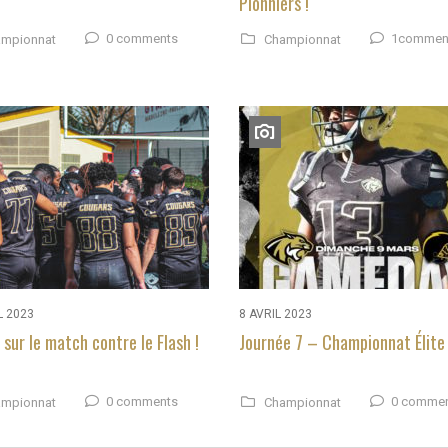
Pionniers !
0 comments
1commen
mpionnat
Championnat
L 2023
8 AVRIL 2023
 sur le match contre le Flash !
Journée 7 – Championnat Élite
0 comments
0 comme
mpionnat
Championnat