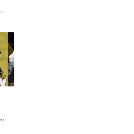
ts
nts