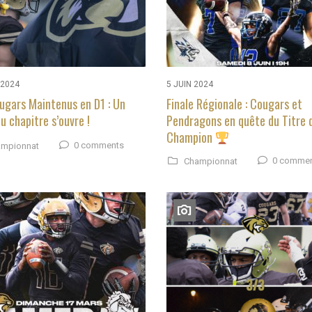
 2024
5 JUIN 2024
ugars Maintenus en D1 : Un
Finale Régionale : Cougars et
u chapitre s’ouvre !
Pendragons en quête du Titre 
Champion
0 comments
mpionnat
0 comme
Championnat