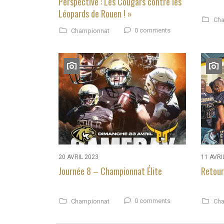
Perspective : Les Cougars contre les
Léopards de Rouen ! »
Cha
0 comments
Championnat
20 AVRIL 2023
11 AVRI
Journée 8 – Championnat Élite
Retour
0 comments
Championnat
Cha